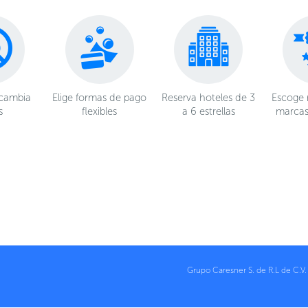
 cambia
Elige formas de pago
Reserva hoteles de 3
Escoge 
s
flexibles
a 6 estrellas
marcas
Grupo Caresner S. de R.L de C.V.