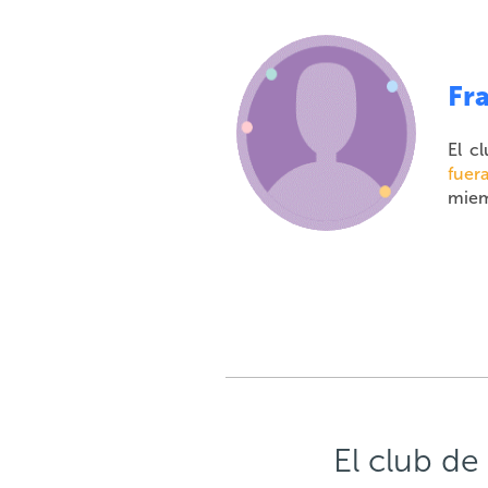
Fra
El c
fuer
miem
El club de