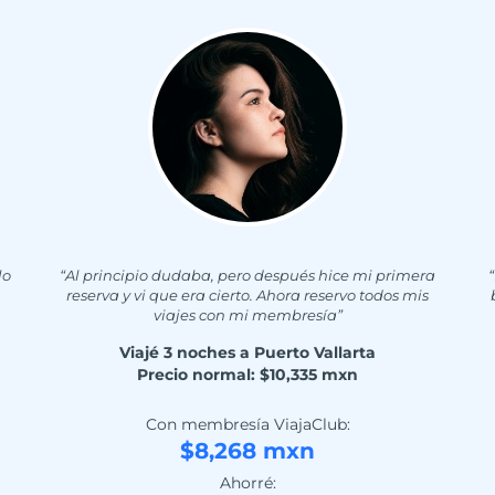
lo
“Al principio dudaba, pero después hice mi primera
reserva y vi que era cierto. Ahora reservo todos mis
viajes con mi membresía”
Viajé 3 noches a Puerto Vallarta
Precio normal: $10,335 mxn
Con membresía ViajaClub:
$8,268 mxn
Ahorré: