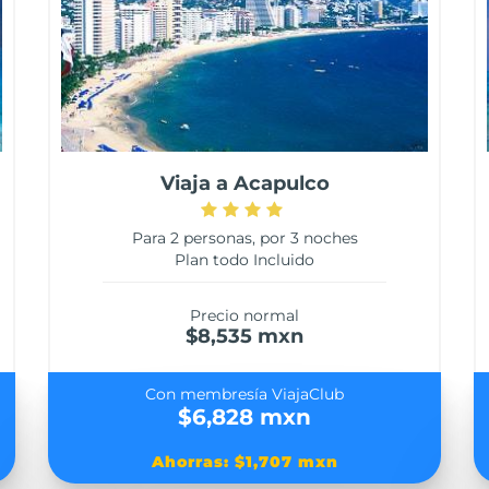
Viaja a Acapulco
Para 2 personas, por 3 noches
Plan todo Incluido
Precio normal
$8,535 mxn
Con membresía ViajaClub
$6,828 mxn
Ahorras: $1,707 mxn