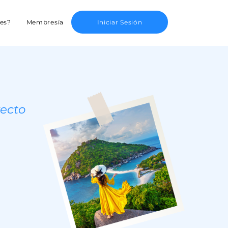
es?
Membresía
Iniciar Sesión
recto