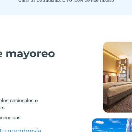
Garantía de Satisfacción o 100% de Reembolso
de mayoreo
eles nacionales e
urs
conocidas
r tu membresía