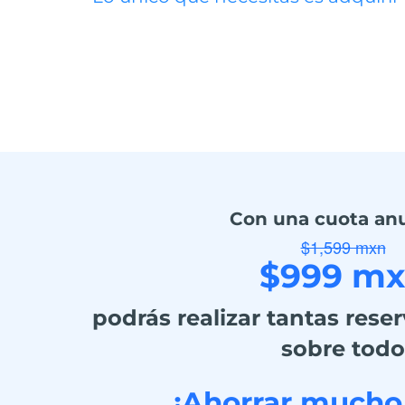
Con una cuota anu
$1,599 mxn
$999 m
podrás realizar tantas reser
sobre todo
¡Ahorrar mucho 