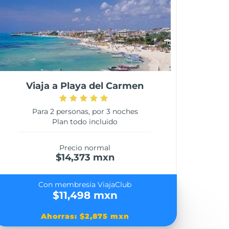
Viaja a Playa del Carmen
Para 2 personas, por 3 noches
Plan todo incluido
Precio normal
$14,373 mxn
Con membresía ViajaClub
$11,498 mxn
Ahorras: $2,875 mxn