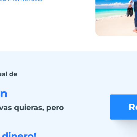
al de
xn
R
vas quieras, pero
dinero!